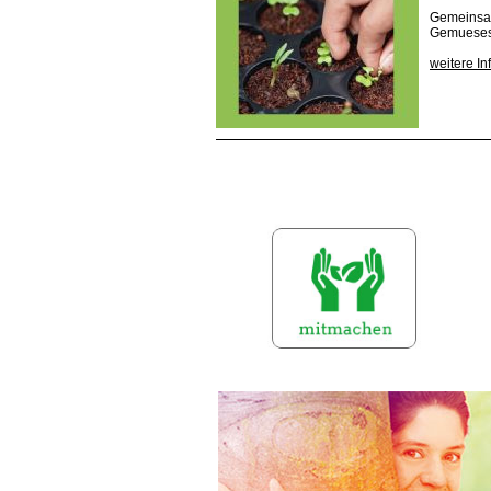
Gemeinsam
Gemueses
weitere I