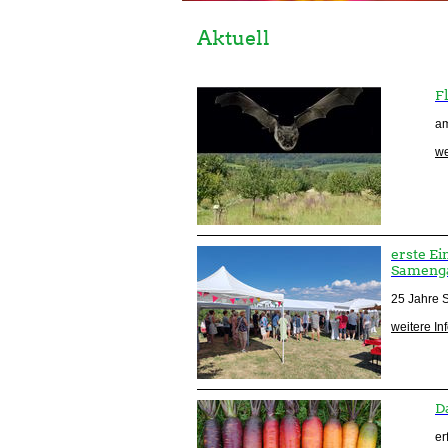
Aktuell
F
am
we
erste E
Sameng
25 Jahre S
weitere In
D
er