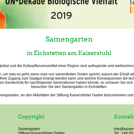
Samengarten
in Eichstetten am Kaiserstuhl
 global und die
Kulturpflanzenvielfalt
einer Region sind aufregende und weitreiche
, um was es geht, wenn man von samenfesten Sorten spricht, warum der Erhalt alt
der freie Zugang zum Saatgut erlangt werden kann und welche Konsequenzen die t
Agro-Gentechnik für nachfolgende Generationen haben könnte, so schauen Sie si
besuchen Sie den Samengarten in Eichstetten.
 eingeladen, an den Aktivitäten der Stiftung Kaiserstühler Garten teilzunehmen und 
Copyright
Kontak
Samengarten
info@kaiser
Stiftung Kaiserstühler Garten
Tel.: +49 (