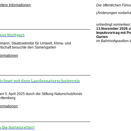
itere Informationen
Die öffentlichen Führ
(Änderungen vorbeha
unbedingt vormerken:
13.November 2026 u
Impulsvortrag mit Po
us Stuttgart
Garten
im Bahnhofspavillon i
mann, Staatssekretär für Umwelt, Klima- und
rtschaft besuchte den Samengarten
nformationen
ichnet mit dem Landesnaturschutzpreis
am 5. April 2025 durch die Stiftung Naturschutzfonds
rttemberg
formationen
Sie Sortenretter!