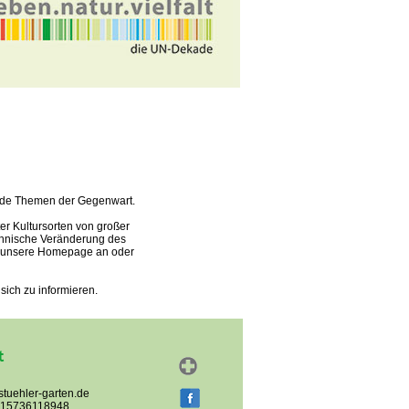
nde Themen der Gegenwart.
er Kultursorten von großer
echnische Veränderung des
ch unsere Homepage an oder
sich zu informieren.
t
stuehler-garten.de
0) 15736118948