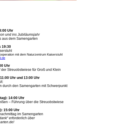
18:00 Uhr
ison und ins Jubiläumsjahr
hts aus dem Samengarten
is 19:30
erstuhl
Kooperation mit dem Naturzentrum Kaiserstuhl
l.de
:00 Uhr
der Streuobstwiese für Groß und Klein
 11:00 Uhr und 13:00 Uhr
lt:
n durch den Samengarten mit Schwerpunkt
tag): 14:00 Uhr
eißen – Führung über die Streuobstwiese
): 15:00 Uhr
nnachmittag im Samengarten
ank“ erforderlich über
arten.de!