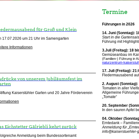
Termine
Führungen in 2026
ledermausabend für Groß und Klein
14. Juni (Sonntag): 
Start in die Gartensa
 17.07.2026 um 21 Uhr im Samengarten
Führung mit Highlig
itere Informationen
3.Juli (Freitag): 18 b
Gemüseanbau im Kais
(Familien-) Führung in 
naturzentrum-kaiserstuh
17. Juli (Freitag): 21
Fledermausabend auf 
indrücke von unserem Jubiläumsfest im
arten
2. August (Sonntag):
Tomaten in aller Vielfa
Allgemeine Führunge
tiftung Kaiserstühler Garten und 20 Jahre Förderverein
„Tomate“
formationen
20. September (Sonn
In den sauren Apfel b
04. Oktober (Sonntag
Erntedank – Familie
as Eichstetter Gälriebli kehrt zurück
Anmeldung für „Ernted
info@kaiserstuehler-g
folgreiche Anmeldung beim Bundessortenamt