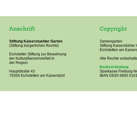
Anschrift
Copyright
Stiftung Kaiserstuehler Garten
Samengarten
(Stiftung bürgerlichen Rechts)
Stiftung Kaiserstühler
Eichstetten am Kaisers
Eichstetter Stiftung zur Bewahrung
der Kulturpflanzenvielfalt in
Alle Rechte vorbehalt
der Region
Bankverbindung
Hauptstraße 43
Sparkasse Freiburg-Nö
79356 Eichstetten am Kaiserstuhl
IBAN DE65 6805 0101